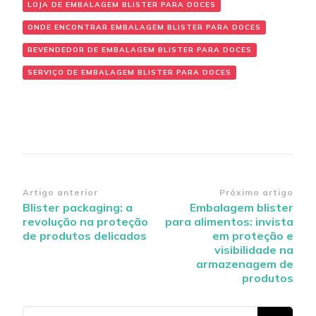
LOJA DE EMBALAGEM BLISTER PARA DOCES
ONDE ENCONTRAR EMBALAGEM BLISTER PARA DOCES
REVENDEDOR DE EMBALAGEM BLISTER PARA DOCES
SERVIÇO DE EMBALAGEM BLISTER PARA DOCES
Navegação
Artigo anterior
Próximo artigo
Blister packaging: a
Embalagem blister
de
revolução na proteção
para alimentos: invista
post
de produtos delicados
em proteção e
visibilidade na
armazenagem de
produtos
Procurando