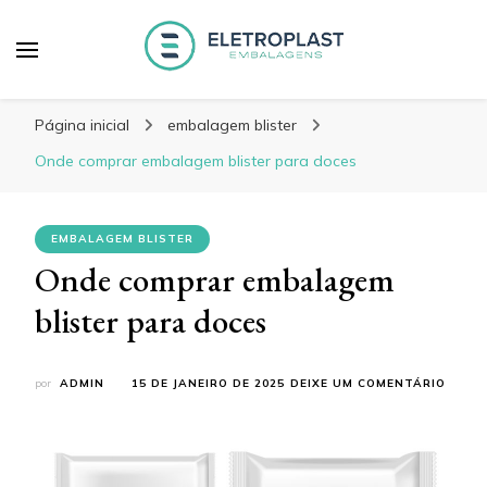
Blog Eletroplast
Especialistas em Embalagens Plásticas
Embalagens
Página inicial
embalagem blister
Onde comprar embalagem blister para doces
EMBALAGEM BLISTER
Onde comprar embalagem
blister para doces
EM
por
ADMIN
15 DE JANEIRO DE 2025
DEIXE UM COMENTÁRIO
ONDE
COMP
EMBA
BLIST
PARA