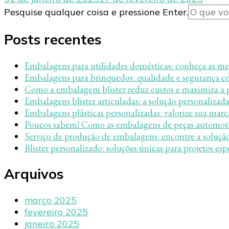
Procurando
Pesquise qualquer coisa e pressione Enter.
algo?
Posts recentes
Embalagens para utilidades domésticas: conheça as me
Embalagens para brinquedos: qualidade e segurança co
Como a embalagem blister reduz custos e maximiza a 
Embalagens blister articuladas: a solução personalizada
Embalagens plásticas personalizadas: valorize sua marc
Poucos sabem! Como as embalagens de peças automotiv
Serviço de produção de embalagens: encontre a solução
Blister personalizado: soluções únicas para projetos esp
Arquivos
março 2025
fevereiro 2025
janeiro 2025