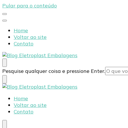
Pular para o conteúdo
Home
Voltar ao site
Contato
Blog Eletroplast Embalagens
Especialistas em Embalagens Plásticas
Procurando
Pesquise qualquer coisa e pressione Enter.
algo?
Blog Eletroplast Embalagens
Especialistas em Embalagens Plásticas
Home
Voltar ao site
Contato