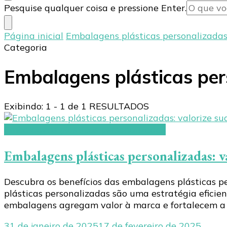
Procurando
Pesquise qualquer coisa e pressione Enter.
algo?
Página inicial
Embalagens plásticas personalizada
Categoria
Embalagens plásticas per
Exibindo: 1 - 1 de 1 RESULTADOS
Embalagens plásticas personalizadas
Embalagens plásticas personalizadas: v
Descubra os benefícios das embalagens plásticas p
plásticas personalizadas são uma estratégia efici
embalagens agregam valor à marca e fortalecem a i
31 de janeiro de 2025
17 de fevereiro de 2025