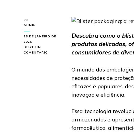
por
ADMIN
Descubra como o blist
15 DE JANEIRO DE
2025
produtos delicados, o
DEIXE UM
consumidores de diver
EM
COMENTÁRIO
BLISTER
PACKAGING:
O mundo das embalagens
A
REVOLUÇÃO
necessidades de proteção
NA
PROTEÇÃO
eficazes e populares, de
DE
inovação e eficiência.
PRODUTOS
DELICADOS
Essa tecnologia revoluc
armazenados e apresenta
farmacêutica, alimentíci