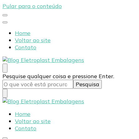
Pular para o conteúdo
Home
Voltar ao site
Contato
Blog Eletroplast Embalagens
Especialistas em Embalagens Plásticas
Procurando
Pesquise qualquer coisa e pressione Enter.
algo?
Blog Eletroplast Embalagens
Especialistas em Embalagens Plásticas
Home
Voltar ao site
Contato