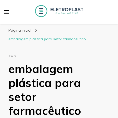
Blog Eletroplast
Especialistas em Embalagens Plásticas
Embalagens
Página inicial
embalagem plástica para setor farmacêutico
TAG
embalagem
plástica para
setor
farmacêutico