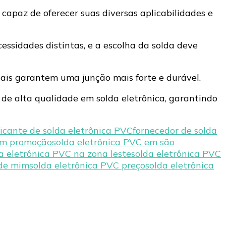
capaz de oferecer suas diversas aplicabilidades e
cessidades distintas, e a escolha da solda deve
ais garantem uma junção mais forte e durável.
s de alta qualidade em solda eletrônica, garantindo
ricante de solda eletrônica PVC
fornecedor de solda
 em promoção
solda eletrônica PVC em são
a eletrônica PVC na zona leste
solda eletrônica PVC
 de mim
solda eletrônica PVC preço
solda eletrônica