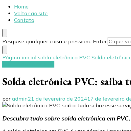
Blog Eletroplast Embalagens
Especialistas em Embalagens Plásticas
Home
Voltar ao site
Contato
Procurando
Pesquise qualquer coisa e pressione Enter.
algo?
Página inicial
solda eletrônica PVC
Solda eletrônic
solda eletrônica PVC
Solda eletrônica PVC: saiba t
por
admin
21 de fevereiro de 2024
17 de fevereiro 
Descubra tudo sobre solda eletrônica em PVC,