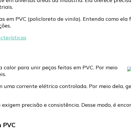
em diversas áreas da indústria. Ela oferece precisão
tudo
iais.
sobre
esse
itas em PVC (policloreto de vinila). Entenda como ela
serviço
ções.
cterísticas
a calor para unir peças feitas em PVC. Por meio
is.
 uma corrente elétrica controlada. Por meio dela, ger
 exigem precisão e consistência. Desse modo, é enco
em PVC