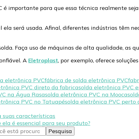
 é importante para que essa técnica realmente seja 
 ela será usada. Afinal, diferentes indústrias têm ne
olda. Faça uso de máquinas de alta qualidade, as qu
onfiável. A
Eletroplast
, por exemplo, oferece soluçõe
a eletrônica PVC
fábrica de solda eletrônica PVC
fab
etrônica PVC direto da fabrica
solda eletrônica PVC
PVC na Água Rasa
solda eletrônica PVC na Mooca
sold
etrônica PVC no Tatuapé
solda eletrônica PVC perto
 suas características
 ela é essencial para seu produto?