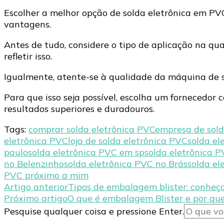
Escolher a melhor opção de solda eletrônica em PVC
vantagens.
Antes de tudo, considere o tipo de aplicação na qual
refletir isso.
Igualmente, atente-se à qualidade da máquina de s
Para que isso seja possível, escolha um fornecedor c
resultados superiores e duradouros.
Tags:
comprar solda eletrônica PVC
empresa de sold
eletrônica PVC
loja de solda eletrônica PVC
solda el
paulo
solda eletrônica PVC em sp
solda eletrônica 
no Belenzinho
solda eletrônica PVC no Brás
solda el
PVC próximo a mim
Navegação
Artigo anterior
Tipos de embalagem blister: conheça
Próximo artigo
O que é embalagem Blister e por que
de
Procurando
Pesquise qualquer coisa e pressione Enter.
post
algo?