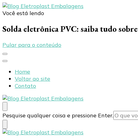
Você está lendo
Blog Eletroplast Embalagens
Especialistas em Embalagens Plásticas
Solda eletrônica PVC: saiba tudo sobre 
Pular para o conteúdo
Home
Voltar ao site
Contato
Blog Eletroplast Embalagens
Especialistas em Embalagens Plásticas
Procurando
Pesquise qualquer coisa e pressione Enter.
algo?