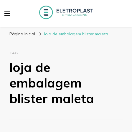
Blog Eletroplast
Especialistas em Embalagens Plásticas
Embalagens
Página inicial
loja de embalagem blister maleta
TAG
loja de
embalagem
blister maleta