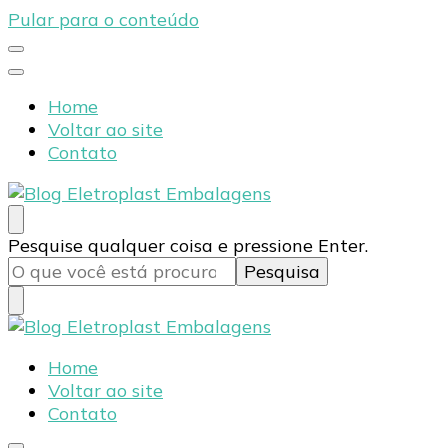
Pular para o conteúdo
Home
Voltar ao site
Contato
Blog Eletroplast Embalagens
Especialistas em Embalagens Plásticas
Procurando
Pesquise qualquer coisa e pressione Enter.
algo?
Blog Eletroplast Embalagens
Especialistas em Embalagens Plásticas
Home
Voltar ao site
Contato