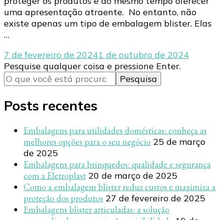
proteger os produtos e ao mesmo tempo oferecer
uma apresentação atraente. No entanto, não
existe apenas um tipo de embalagem blister. Elas
…
7 de fevereiro de 2024
1 de outubro de 2024
Procurando
Pesquise qualquer coisa e pressione Enter.
algo?
Posts recentes
Embalagens para utilidades domésticas: conheça as
melhores opções para o seu negócio
25 de março
de 2025
Embalagens para brinquedos: qualidade e segurança
com a Eletroplast
20 de março de 2025
Como a embalagem blister reduz custos e maximiza a
proteção dos produtos
27 de fevereiro de 2025
Embalagens blister articuladas: a solução