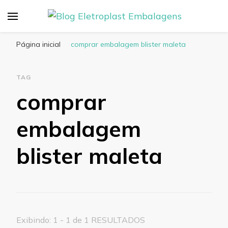
Blog Eletroplast
Especialistas em Embalagens Plásticas
Embalagens
Página inicial
comprar embalagem blister maleta
TAG
comprar
embalagem
blister maleta
Exibindo: 1 - 1 de 1 RESULTADOS